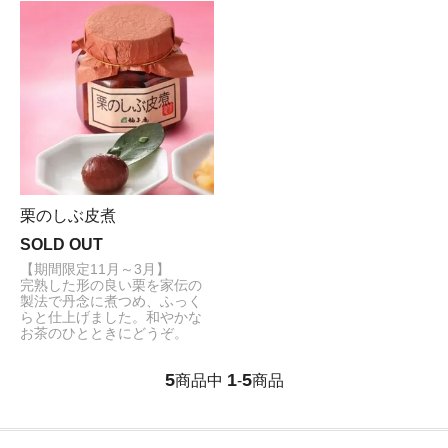
栗のしぶ皮煮
SOLD OUT
【期間限定11月～3月】
完熟した形の良い栗を家伝の
製法で丹念に煮つめ、ふっく
らと仕上げました。和やかな
お茶のひとときにどうぞ。
5
1
5
商品中
-
商品