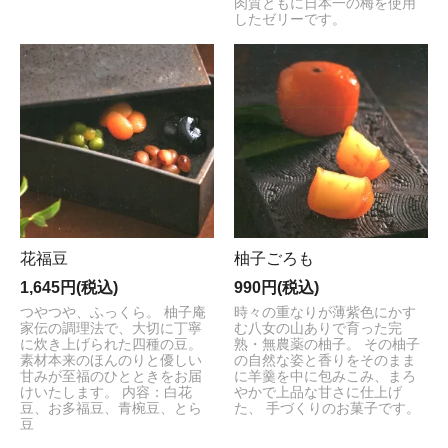
肉質ともに日本一の梅を使用
したゼリーです。
花福豆
柚子ごろも
1,645円(税込)
990円(税込)
つやつや、ふっくら。 柚子庵
時々の重なりが薄紫色にかす
家伝の調理法で、大切に丁寧
む八女の山ありで育った完
に炊き上げられた四種の豆。
熟・無農薬の柚子。 その柚子
素材本来のほんのりと優しい
の自然な姿と香りをそのまま
甘みが至福のひとときをお届
に羊羹を中に包みこみ、まろ
けいたします。 内容：白花
やかで上品な甘さに仕上げ
豆、お多福豆、青椀豆、とら
た、 手づくりのお菓子です。
豆