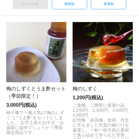
おすすめ順
価格順
新着順
梅のしずくとうま酢セット
梅のしずく
（季節限定！）
1,200円(税込)
3,000円(税込)
ご進物、ご贈答に最適の品
1,200円、2,400円、3,600円、
柚子庵で一番人気の”梅のしず
4,800円
く”と”うま酢”をセットにしま
紀州梅「南高梅」使用、丹念
した。 お手土産やお中元・お
に手もぎした良質の梅だけを
歳暮に如何でしょうか？季節
厳選し、一粒一粒天然の素材
限定商品です。
で真心込めて作られた芳香、